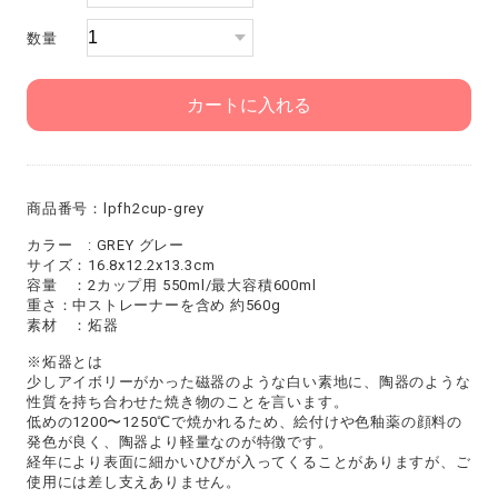
数量
カートに入れる
商品番号：lpfh2cup-grey
カラー : GREY グレー
サイズ：16.8x12.2x13.3cm
容量 ：2カップ用 550ml/最大容積600ml
重さ：中ストレーナーを含め 約560g
素材 ：炻器
※炻器とは
少しアイボリーがかった磁器のような白い素地に、陶器のような
性質を持ち合わせた焼き物のことを言います。
低めの1200〜1250℃で焼かれるため、絵付けや色釉薬の顔料の
発色が良く、陶器より軽量なのが特徴です。
経年により表面に細かいひびが入ってくることがありますが、ご
使用には差し支えありません。