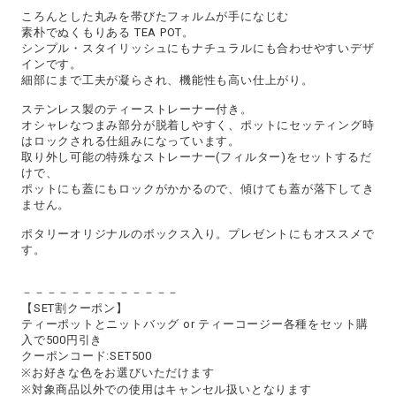
ころんとした丸みを帯びたフォルムが手になじむ
素朴でぬくもりある TEA POT。
シンプル・スタイリッシュにもナチュラルにも合わせやすいデザ
インです。
細部にまで工夫が凝らされ、機能性も高い仕上がり。
ステンレス製のティーストレーナー付き。
オシャレなつまみ部分が脱着しやすく、ポットにセッティング時
はロックされる仕組みになっています。
取り外し可能の特殊なストレーナー(フィルター)をセットするだ
けで、
ポットにも蓋にもロックがかかるので、傾けても蓋が落下してき
ません。
ポタリーオリジナルのボックス入り。プレゼントにもオススメで
す。
－－－－－－－－－－－－－
【SET割クーポン】
ティーポットとニットバッグ or ティーコージー各種をセット購
入で500円引き
クーポンコード:SET500
※お好きな色をお選びいただけます
※対象商品以外での使用はキャンセル扱いとなります