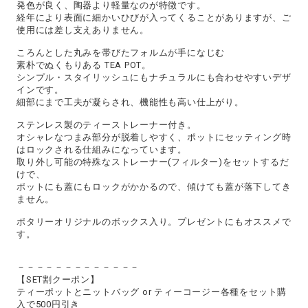
発色が良く、陶器より軽量なのが特徴です。
経年により表面に細かいひびが入ってくることがありますが、ご
使用には差し支えありません。
ころんとした丸みを帯びたフォルムが手になじむ
素朴でぬくもりある TEA POT。
シンプル・スタイリッシュにもナチュラルにも合わせやすいデザ
インです。
細部にまで工夫が凝らされ、機能性も高い仕上がり。
ステンレス製のティーストレーナー付き。
オシャレなつまみ部分が脱着しやすく、ポットにセッティング時
はロックされる仕組みになっています。
取り外し可能の特殊なストレーナー(フィルター)をセットするだ
けで、
ポットにも蓋にもロックがかかるので、傾けても蓋が落下してき
ません。
ポタリーオリジナルのボックス入り。プレゼントにもオススメで
す。
－－－－－－－－－－－－－
【SET割クーポン】
ティーポットとニットバッグ or ティーコージー各種をセット購
入で500円引き