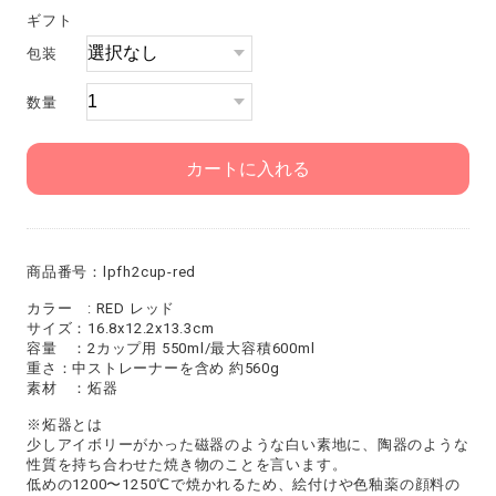
ギフト
包装
数量
カートに入れる
商品番号：lpfh2cup-red
カラー : RED レッド
サイズ：16.8x12.2x13.3cm
容量 ：2カップ用 550ml/最大容積600ml
重さ：中ストレーナーを含め 約560g
素材 ：炻器
※炻器とは
少しアイボリーがかった磁器のような白い素地に、陶器のような
性質を持ち合わせた焼き物のことを言います。
低めの1200〜1250℃で焼かれるため、絵付けや色釉薬の顔料の