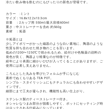
冷たい飲み物を飲むのにもぴったりの新色が登場です。
カラー :ミント
サイズ：16.8x12.2x13.3cm
容量 ：2カップ用 550ml/最大容積600ml
重さ：中ストレーナーを含め 約560g
素材 ：炻器
※炻器とは
少しアイボリーがかった磁器のような白い素地に、陶器のような
性質を持ち合わせた焼き物のことを言います。
低めの1200〜1250℃で焼かれるため、絵付けや色釉薬の顔料の
発色が良く、陶器より軽量なのが特徴です。
経年により表面に細かいひびが入ってくることがありますが、ご
使用には差し支えありません。
ころんとした丸みを帯びたフォルムが手になじむ
素朴でぬくもりある TEA POT。
シンプル・スタイリッシュにもナチュラルにも合わせやすいデザ
インです。
細部にまで工夫が凝らされ、機能性も高い仕上がり。
ステンレス製のティーストレーナー付き。
オシャレなつまみ部分が脱着しやすく、ポットにセッティング時
はロックされる仕組みになっています。